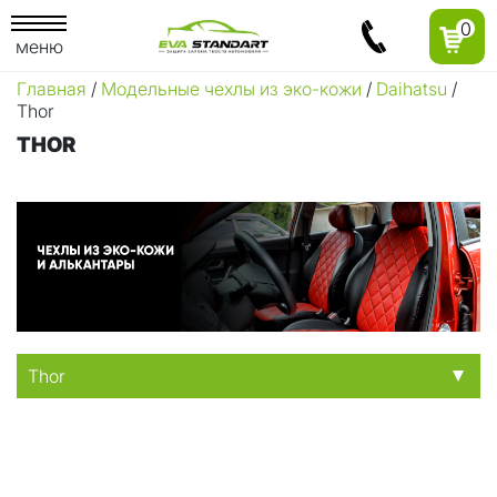
0
меню
Главная
/
Модельные чехлы из эко-кожи
/
Daihatsu
/
Thor
THOR
Thor