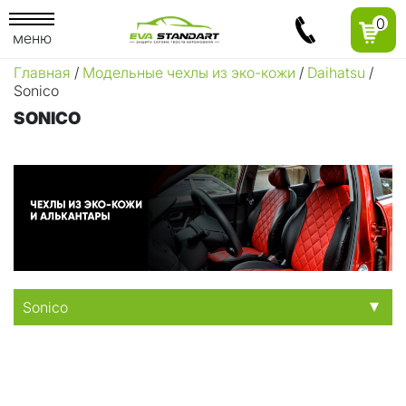
0
меню
Главная
/
Модельные чехлы из эко-кожи
/
Daihatsu
/
Sonico
SONICO
Sonico