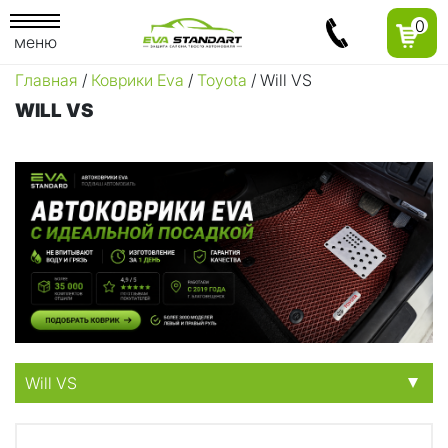
0
меню
Главная
/
Коврики Eva
/
Toyota
/ Will VS
WILL VS
Will VS