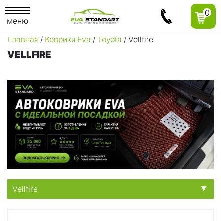
0
меню
Главная
/
Коврики Eva
/
Toyota
/ Vellfire
VELLFIRE
Vellfire