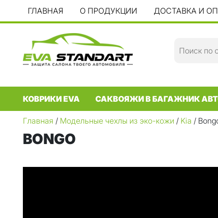
ГЛАВНАЯ
О ПРОДУКЦИИ
ДОСТАВКА И О
КОВРИКИ EVA
САКВОЯЖИ В БАГАЖНИК АВТ
Главная
/
Модельные чехлы из эко-кожи
/
Kia
/ Bong
BONGO