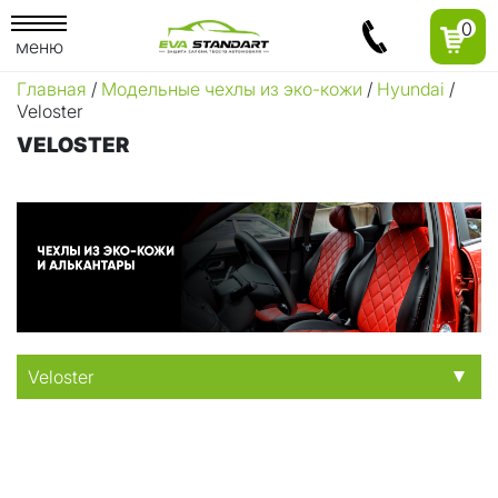
0
меню
Главная
/
Модельные чехлы из эко-кожи
/
Hyundai
/
Veloster
VELOSTER
Veloster