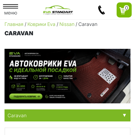
0
меню
Главная
/
Коврики Eva
/
Nissan
/ Caravan
CARAVAN
Caravan