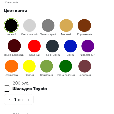
Салатовый
Цвет канта
Черный
Светло-серый
Темно-серый
Бежевый
Коричневый
Темно-Бордовый
Красный
Темно-Синий
Синий
Фиолетовый
Оранжевый
Жёлтый
Салатовый
Темно-зеленый
Бордовый
200
руб.
Шильдик Toyota
-
1
шт
+