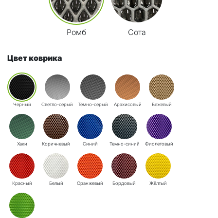
Ромб
Сота
Цвет коврика
Черный
Светло-серый
Тёмно-серый
Арахисовый
Бежевый
Хаки
Коричневый
Синий
Темно-синий
Фиолетовый
Красный
Белый
Оранжевый
Бордовый
Жёлтый