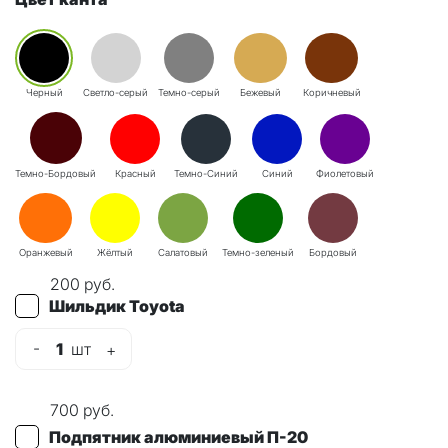
Черный
Светло-серый
Темно-серый
Бежевый
Коричневый
Темно-Бордовый
Красный
Темно-Синий
Синий
Фиолетовый
Оранжевый
Жёлтый
Салатовый
Темно-зеленый
Бордовый
200
руб.
Шильдик Toyota
-
1
шт
+
700
руб.
Подпятник алюминиевый П-20