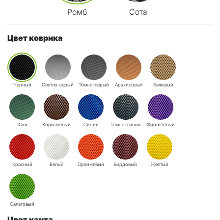
Ромб
Сота
Цвет коврика
Черный
Светло-серый
Тёмно-серый
Арахисовый
Бежевый
Хаки
Коричневый
Синий
Темно-синий
Фиолетовый
Красный
Белый
Оранжевый
Бордовый
Жёлтый
Салатовый
Цвет канта