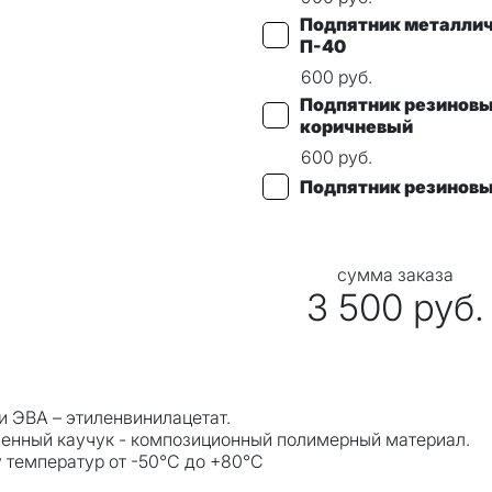
Подпятник металли
П-40
600
руб.
Подпятник резинов
коричневый
600
руб.
Подпятник резинов
сумма заказа
3 500
руб.
и ЭВА – этиленвинилацетат.
ненный каучук - композиционный полимерный материал.
у температур от -50°С до +80°С