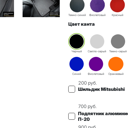
Темно-синий
Фиолетовый
Красный
Цвет канта
Черный
Светло-серый
Темно-серый
Синий
Фиолетовый
Оранжевый
200
руб.
Шильдик Mitsubishi
700
руб.
Подпятник алюмини
П-20
900
руб.