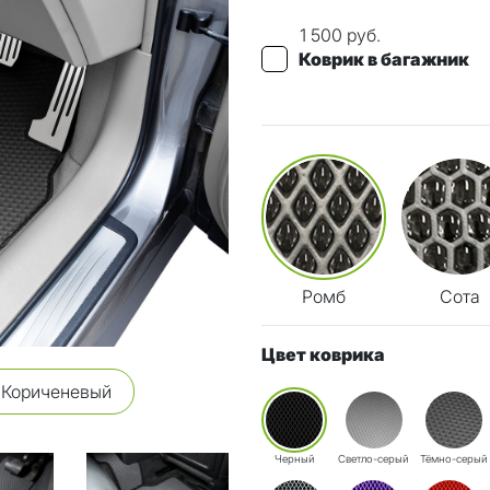
1 500 руб.
Коврик в багажник
Ромб
Сота
Цвет коврика
Кориченевый
Черный
Светло-серый
Тёмно-серый