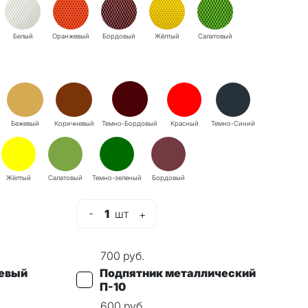
Белый
Оранжевый
Бордовый
Жёлтый
Салатовый
Бежевый
Коричневый
Темно-Бордовый
Красный
Темно-Синий
Жёлтый
Салатовый
Темно-зеленый
Бордовый
-
1
шт
+
700
руб.
евый
Подпятник металлический
П-10
600
руб.