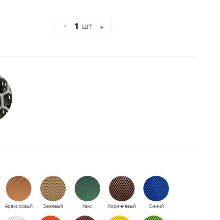
-
1
шт
+
Арахисовый
Бежевый
Хаки
Коричневый
Синий