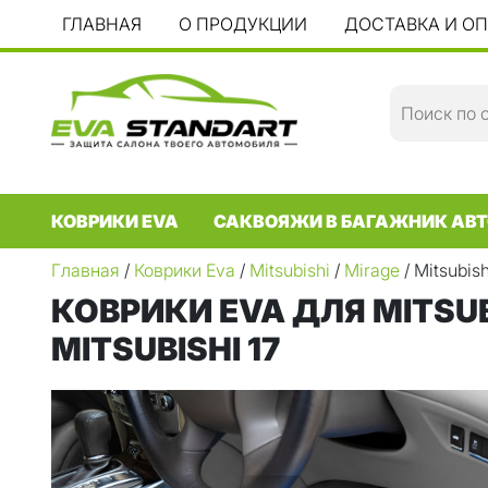
ГЛАВНАЯ
О ПРОДУКЦИИ
ДОСТАВКА И О
КОВРИКИ EVA
САКВОЯЖИ В БАГАЖНИК АВТ
Главная
/
Коврики Eva
/
Mitsubishi
/
Mirage
/ Mitsubis
КОВРИКИ EVA ДЛЯ MITSUBIS
MITSUBISHI 17