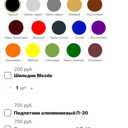
Черный
Светло-серый
Темно-серый
Бежевый
Коричневый
Темно-Бордовый
Красный
Темно-Синий
Синий
Фиолетовый
Оранжевый
Жёлтый
Салатовый
Темно-зеленый
Бордовый
200
руб.
Шильдик Mazda
-
1
шт
+
700
руб.
Подпятник алюминиевый П-20
700
руб.