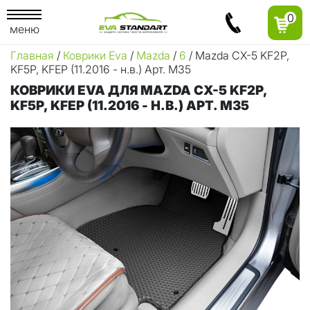
0
меню
Главная
/
Коврики Eva
/
Mazda
/
6
/ Mazda CX-5 KF2P,
KF5P, KFEP (11.2016 - н.в.) Арт. М35
КОВРИКИ EVA ДЛЯ MAZDA CX-5 KF2P,
KF5P, KFEP (11.2016 - Н.В.) АРТ. М35