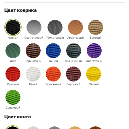
Цвет коврика
Черный
Светло-серый
Тёмно-серый
Арахисовый
Бежевый
Хаки
Коричневый
Синий
Темно-синий
Фиолетовый
Красный
Белый
Оранжевый
Бордовый
Жёлтый
Салатовый
Цвет канта